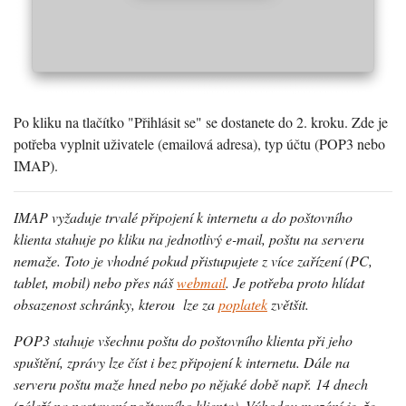
Po kliku na tlačítko "Přihlásit se" se dostanete do 2. kroku. Zde je
potřeba vyplnit uživatele (emailová adresa), typ účtu (POP3 nebo
IMAP).
IMAP vyžaduje trvalé připojení k internetu a do poštovního
klienta stahuje po kliku na jednotlivý e-mail, poštu na serveru
nemaže. Toto je vhodné pokud přistupujete z více zařízení (PC,
tablet, mobil) nebo přes náš
webmail
. Je potřeba proto hlídat
obsazenost schránky, kterou lze za
poplatek
zvětšit.
POP3 stahuje všechnu poštu do poštovního klienta při jeho
spuštění, zprávy lze číst i bez připojení k internetu. Dále na
serveru poštu maže hned nebo po nějaké době např. 14 dnech
(záleží na nastavení poštovního klienta). Výhodou mazání je, že