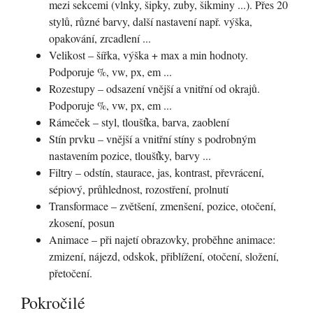
mezi sekcemi (vlnky, šipky, zuby, šikminy ...). Přes 20
stylů, různé barvy, další nastavení např. výška,
opakování, zrcadlení ...
Velikost – šířka, výška + max a min hodnoty.
Podporuje %, vw, px, em ...
Rozestupy – odsazení vnější a vnitřní od okrajů.
Podporuje %, vw, px, em ...
Rámeček – styl, tloušťka, barva, zaoblení
Stín prvku – vnější a vnitřní stíny s podrobným
nastavením pozice, tloušťky, barvy ...
Filtry – odstín, staurace, jas, kontrast, převrácení,
sépiový, průhlednost, rozostření, prolnutí
Transformace – zvětšení, zmenšení, pozice, otočení,
zkosení, posun
Animace – při najetí obrazovky, proběhne animace:
zmizení, nájezd, odskok, přiblížení, otočení, složení,
přetočení.
Pokročilé