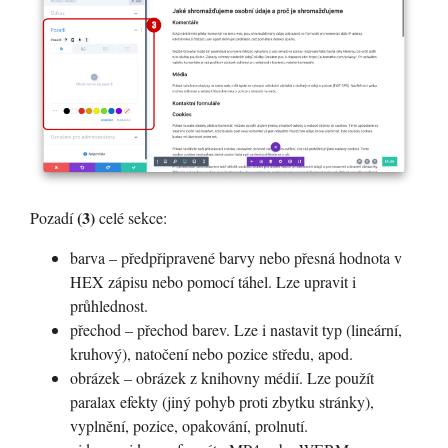
(3)
Pozadí
celé sekce:
barva – předpřipravené barvy nebo přesná hodnota v
HEX zápisu nebo pomocí táhel. Lze upravit i
průhlednost.
přechod – přechod barev. Lze i nastavit typ (lineární,
kruhový), natočení nebo pozice středu, apod.
obrázek – obrázek z knihovny médií. Lze použít
paralax efekty (jiný pohyb proti zbytku stránky),
vyplnění, pozice, opakování, prolnutí.