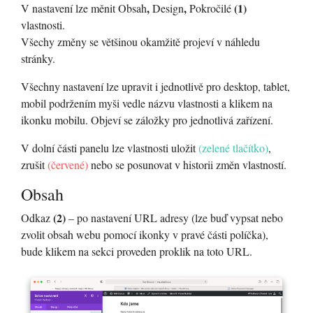
,
,
(1)
V nastavení lze měnit Obsah
Design
Pokročilé
vlastnosti.
Všechy změny se většinou okamžitě projeví v náhledu
stránky.
Všechny nastavení lze upravit i jednotlivě pro desktop, tablet,
mobil podržením myši vedle názvu vlastnosti a klikem na
ikonku mobilu. Objeví se záložky pro jednotlivá zařízení.
V dolní části panelu lze vlastnosti uložit
(zelené tlačítko)
,
zrušit
(červené)
nebo se posunovat v historii změn vlastností.
Obsah
(2)
Odkaz
– po nastavení URL adresy (lze buď vypsat nebo
zvolit obsah webu pomocí ikonky v pravé části políčka),
bude klikem na sekci proveden proklik na toto URL.