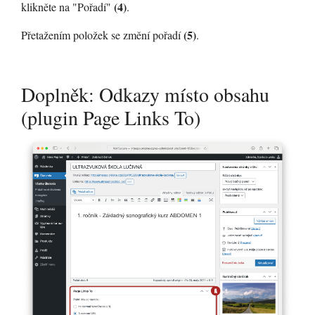
(4)
klikněte na "Pořadí"
.
(5)
Přetažením položek se změní pořadí
.
Doplněk: Odkazy místo obsahu
(plugin Page Links To)