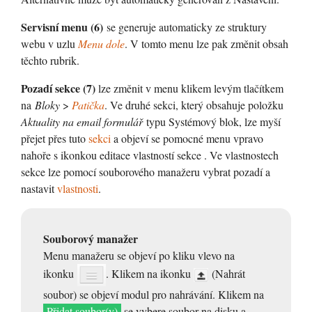
Servisní menu (6)
se generuje automaticky ze struktury
webu v uzlu
Menu dole
. V tomto menu lze pak změnit obsah
těchto rubrik.
Pozadí sekce (7)
lze změnit v menu klikem levým tlačítkem
na
Bloky
>
Patička
. Ve druhé sekci, který obsahuje položku
Aktuality na email formulář
typu Systémový blok, lze myší
přejet přes tuto
sekci
a objeví se pomocné menu vpravo
nahoře s ikonkou editace vlastností sekce
. Ve vlastnostech
sekce lze pomocí souborového manažeru vybrat pozadí a
nastavit
vlastnosti
.
Souborový manažer
Menu manažeru se objeví po kliku vlevo na
ikonku
. Klikem na ikonku
(Nahrát
soubor) se objeví modul pro nahrávání. Klikem na
Přidat soubor(y)
se vybere soubor na disku a