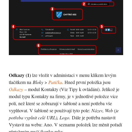
Odkazy (1)
lze vložit v administaci v menu klikem levým
tlačítkem na
Bloky
>
Patička
. Hned první položka jsou
Odkazy
– modul Kontakty (Viz Tipy k ovládání). Jelikož je
modul typu Kontakty na firmy, je v jednotlivé položce více
polí, než které se zobrazují v šabloně a není potřeba vše
vyplňovat. V šabloně se používají tyto pole:
Název, Web (je
potřeba vyplnit celé URL), Logo.
Dále je potřeba nastavit
Vystavit na webu: Ano. V seznamu položek lze měnit pořadí
přetažením myší ikonku ruky