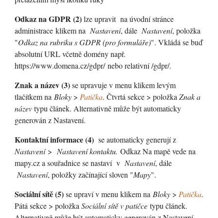
Odkaz na GDPR (2)
lze upravit na úvodní stránce
administrace klikem na
Nastavení
, dále
Nastavení
, položka
"
Odkaz na rubriku s GDPR (pro formuláře)
". Vkládá se buď
absolutní URL včetně domény např.
https://www.domena.cz/gdpr/ nebo relativní /gdpr/.
Znak a název (3)
se upravuje v menu klikem levým
tlačítkem na
Bloky
>
Patička
. Čtvrtá sekce > položka
Znak a
název
typu článek. Alternativně může být automaticky
generován z Nastavení.
Kontaktní informace (4)
se automaticky generují z
Nastavení
>
Nastavení kontaktu.
Odkaz Na mapě vede na
mapy.cz a souřadnice se nastaví v
Nastavení
, dále
Nastavení
, položky začínající sloven "
Mapy
".
Sociální sítě (5)
se upraví v menu klikem na
Bloky
>
Patička
.
Pátá sekce > položka
Sociální sítě v patičce
typu článek.
Alternativně může být automaticky generován z Nastavení.